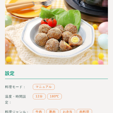
設定
料理モード：
マニュアル
温度・時間設
12分
180℃
定：
料理ジャンル：
牛肉
豚肉
お弁当
肉料理