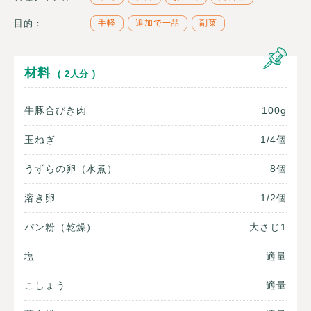
目的：
手軽
追加で一品
副菜
材料
( 2人分 )
牛豚合びき肉
100g
玉ねぎ
1/4個
うずらの卵（水煮）
8個
溶き卵
1/2個
パン粉（乾燥）
大さじ1
塩
適量
こしょう
適量