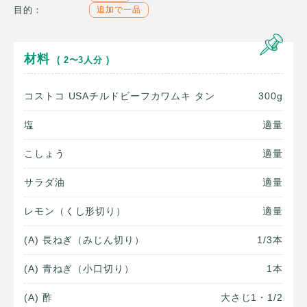
目的：
追加で一品
材料
( 2〜3人分 )
コストコ USAチルドビーフカワムキ タン
300g
塩
適量
こしょう
適量
サラダ油
適量
レモン（くし形切り）
適量
(A) 長ねぎ（みじん切り）
1/3本
(A) 青ねぎ（小口切り）
1本
(A) 酢
大さじ1・1/2