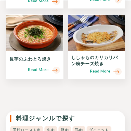
Read More
ししゃものカリカリパ
長芋のふわとろ焼き
ン粉チーズ焼き
Read More
Read More
料理ジャンルで探す
回転ロースト串
牛肉
豚肉
鶏肉
ダイエット