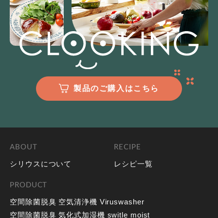
製品のご購入はこちら
ABOUT
RECIPE
シリウスについて
レシピ一覧
PRODUCT
空間除菌脱臭 空気清浄機 Viruswasher
空間除菌脱臭 気化式加湿機 switle moist