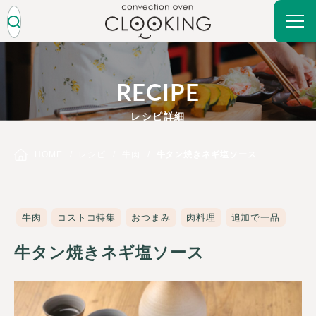
RECIPE
レシピ詳細
HOME
レシピ
牛肉
牛タン焼きネギ塩ソース
牛肉
コストコ特集
おつまみ
肉料理
追加で一品
牛タン焼きネギ塩ソース