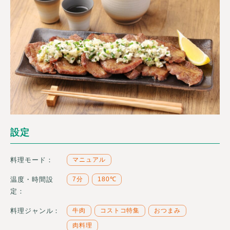
設定
料理モード：
マニュアル
温度・時間設
7分
180℃
定：
料理ジャンル：
牛肉
コストコ特集
おつまみ
肉料理