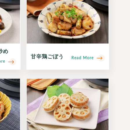
炒め
甘辛鶏ごぼう
Read More
ore