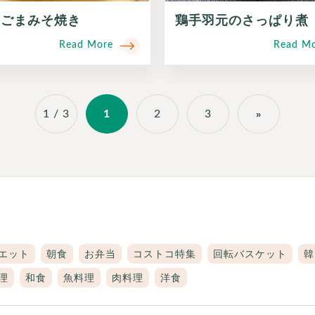
のごまみそ焼き
鶏手羽元のさっぱり煮
Read More
Read M
1 / 3
1
2
3
»
エット
朝食
お弁当
コストコ特集
回転バスケット
韓
理
和食
魚料理
肉料理
洋食